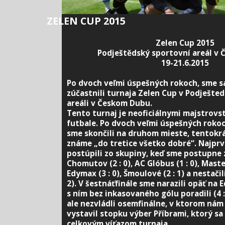
ZELEN CUP 2015
Zelen Cup 2015
Podještědský sportovní areál v
19-21.6.2015
Po dvoch veľmi úspešných rokoch, sme sa
zúčastnili turnaja Zelen Cup v Podješt
areáli v Českom Dubu.
Tento turnaj je neoficiálnymi majstrov
futbale. Po dvoch veľmi úspešných rokoc
sme skončili na druhom mieste, tentokrá
známe „do tretice všetko dobré“. Najprv
postúpili zo skupiny, keď sme postupne z
Chomutov (2 : 0), AC Glóbus (1 : 0), Maste
Edymax (3 : 0), Šmoulové (2 : 1) a nestačili
2). V šestnáťfinále sme narazili opäť na 
s ním bez inkasovaného gólu poradili (4 
ale nezvládli osemfinálne, v ktorom nám 
vystavil stopku výber Příbrami, ktorý sa
celkovým víťazom turnaja.