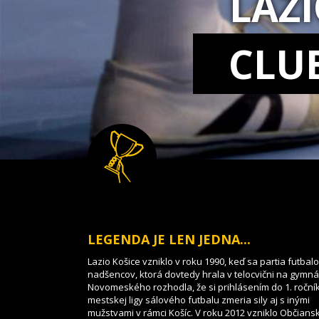
LAZ
CLU
LEGENDA JE LEN JEDNA...
Lazio Košice vzniklo v roku 1990, keď sa partia futbal
nadšencov, ktorá dovtedy hrala v telocvični na gymnáz
Novomeského rozhodla, že si prihlásením do 1. roční
mestskej ligy sálového futbalu zmeria sily aj s inými
mužstvami v rámci Košíc. V roku 2012 vzniklo Občians