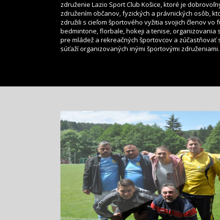
združenie Lazio Sport Club Košice, ktoré je dobrovoľ
združením občanov, fyzických a právnických osôb, kt
združili s cieľom športového vyžitia svojich členov vo f
bedmintone, florbale, hokeji a tenise, organizovania 
pre mládež a rekreačných športovcov a zúčastňovať 
súťaží organizovaných inými športovými združeniami.