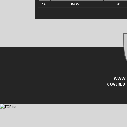
16.
RAWEL
30
WWW.L
COVERED 