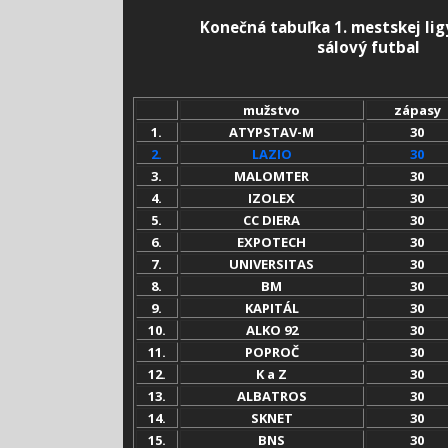
Konečná t
abuľka 1. mestskej li
sálový futbal
mužstvo
zápasy
1.
ATYPSTAV-M
30
2.
LAZIO
30
3.
MALOMTER
30
4.
IZOLEX
30
5.
CC DIERA
30
6.
EXPOTECH
30
7.
UNIVERSITAS
30
8.
BM
30
9.
KAPITÁL
30
10.
ALKO 92
30
11.
POPROČ
30
12.
K a Z
30
13.
ALBATROS
30
14.
SKNET
30
15.
BNS
30