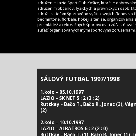
združenie Lazio Sport Club Košice, ktoré je dobrovoľ
združením občanov, fyzických a právnických osôb, kt
združili s cieľom športového vyžitia svojich členov vo f
bedmintone, florbale, hokeji a tenise, organizovania 
pre mládež a rekreačných športovcov a zúčastňovať 
súťaží organizovaných inými športovými združeniami.
SÁLOVÝ FUTBAL 1997/1998
1.kolo – 05.10.1997
LAZIO – SK NET 5 : 2 (3 : 2)
Ruttkay – Bačo T., Bačo R., Jonec (3), Vág
(2)
2.kolo – 10.10.1997
LAZIO – ALBATROS 6 : 2 (2 : 0)
Ruttkay – Bačo T. (1), Bačo R., Jonec (1), L