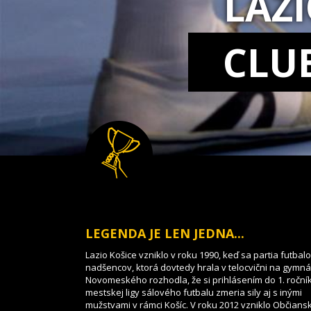
LAZ
CLU
LEGENDA JE LEN JEDNA...
Lazio Košice vzniklo v roku 1990, keď sa partia futbal
nadšencov, ktorá dovtedy hrala v telocvični na gymnáz
Novomeského rozhodla, že si prihlásením do 1. roční
mestskej ligy sálového futbalu zmeria sily aj s inými
mužstvami v rámci Košíc. V roku 2012 vzniklo Občians