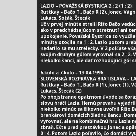
LAZIO – POVAŽSKÁ BYSTRICA 2 : 2 (1 : 2)
Ruttkay – Bačo T., Bačo R.(2), Jonec, Vágne
Lukács, Soták, Štecák
Už v prvej minúte strelil Rišo Bačo vedúci
ako v predchádzajúcom stretnutí ani ten
upokojenie. Považská Bystrica to využila
minúty otočila na 1 : 2. Lazio potom preb
nedarilo sa mu strelecky. V 2.polčase vš
svojim druhým gólom vyrovnal na 2 : 2. V
niekoľko šancí, ale dať rozhodujúci gól s
6.kolo a 7.kolo – 13.04.1996
SLOVENSKÁ ROZPRÁVKA BRATISLAVA – LAZIO
Ruttkay – Bačo T., Bačo R.(1), Jonec (1), V
Lukács, Štecák (2)
Po obojstranne opatrnom úvode sa čoraz
slovu hráči Lazia. Hernú prevahu vyjadri
niekoľko minút sa šikovne uvoľnil Rišo B
brankárovi domácich žiadnu šancu. Domáci
vyrovnať, ale na kombinačnú hru Lazia n
zbraň. Ešte pred prestávkou Jonec a opäť 
0 : 4. Potom Lazio poľavilo, čo domáci vy