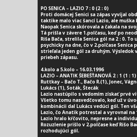
PO SENICA – LAZIO 7 : 0 (2 : 0)
Proti domácej Senici sa zápas vyvíjal ob
taktike malo viac šancí Lazio, ale muška
Naopak Senica skórovala a čakala na svoju
Tá prišla v závere 1.polčasu, keď po neo
Riša Bača, strelila Senica gól na 2 : 0. To 
psychicky na dne, čo v 2.polčase Senica p
strieľala jeden gól za druhým. Výsledok
priebeh zápasu.
4.kolo a 5.kolo – 16.03.1996
LAZIO – ANATIK ŠEBEŠŤANOVÁ 2 : 1 (1 : 1)
Ruttkay – Bačo T., Bačo R.(1), Jonec, Vágne
Lukács (1), Soták, Štecák
Lazio nastúpilo s vedomím získať prvé ví
Všetko tomu nasvedčovalo, keď už v úvo
kombinácii dal Lukács vedúci gól. Ten vša
Lazio, čo Anatik potrestal a vyrovnal na 
Lazio hralo kŕčovito, nepresne a individu
Rozuzlenie prišlo v 2.polčase keď Rišo Ba
rozhodujúci gól.