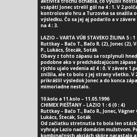
aktivita trochu ochabla, čo využili hosti
vzápätí Jonec strelil gól na 4 : 1. V 2.polč
kontrolovalo hru a Turzovka sa snažila 
výsledku. Čo sa jej aj podarilo a v závere
na 4 : 3.
LAZIO – VARTA VÚB STAVEKO ŽILINA 5 : 1 (
Ruttkay – Bačo T., Bačo R. (2), Jonec (2), 
P., Lukács, Štecák, Soták
Obavy z tohto zápasu sa rozplynuli hneď
podobne ako v predchádzajúcom zápase s
rýchlo ujalo vedenia až 4 : 0. V závere 1.p
znížila, ale to bolo z jej strany všetko. V
prikrášlil výsledok Jonec a do konca zápa
mimoriadne nestalo.
10.kolo a 11.kolo – 11.05.1996
CHIMEX PIEŠŤANY – LAZIO 1 : 6 (0 : 4)
Ruttkay – Bačo T., Bačo R., Jonec, Vágner O
Lukács, Štecák, Soták
Od začiatku stretnutia to bola len otáz
vyhraje Lazio nad domácim mužstvom. P
kombinačných akciách skóre narastalo a 