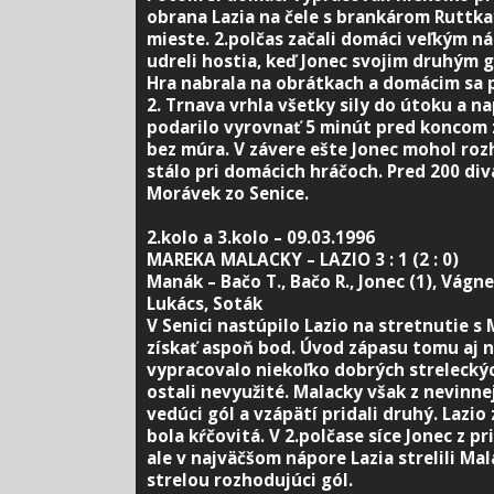
obrana Lazia na čele s brankárom Ruttk
mieste. 2.polčas začali domáci veľkým n
udreli hostia, keď Jonec svojim druhým gó
Hra nabrala na obrátkach a domácim sa po
2. Trnava vrhla všetky sily do útoku a na
podarilo vyrovnať 5 minút pred koncom 
bez múra. V závere ešte Jonec mohol rozh
stálo pri domácich hráčoch. Pred 200 di
Morávek zo Senice.
2.kolo a 3.kolo – 09.03.1996
MAREKA MALACKY – LAZIO 3 : 1 (2 : 0)
Manák – Bačo T., Bačo R., Jonec (1), Vágner
Lukács, Soták
V Senici nastúpilo Lazio na stretnutie s
získať aspoň bod. Úvod zápasu tomu aj n
vypracovalo niekoľko dobrých streleckýc
ostali nevyužité. Malacky však z nevinnej 
vedúci gól a vzápätí pridali druhý. Lazio
bola kŕčovitá. V 2.polčase síce Jonec z pr
ale v najväčšom nápore Lazia strelili M
strelou rozhodujúci gól.