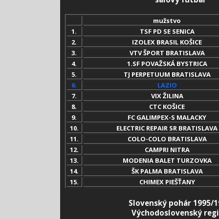
mužstvo
1.
TSF PD SE SENICA
2.
IZOLEX BRASIL KOŠICE
3.
VTV ŠPORT BRATISLAVA
4.
1.SF POVAŽSKÁ BYSTRICA
5.
TJ PERPETUUM BRATISLAVA
6.
LAZIO
7.
VIX ŽILINA
8.
CTC KOŠICE
9.
FC GALIMPEX-S MALACKY
10.
ELECTRIC REPAIR SR BRATISLAVA
11.
COLO-COLO BRATISLAVA
12.
CAMPRI NITRA
13.
MODENIA BALET TURZOVKA
14.
ŠK PALMA BRATISLAVA
15.
CHIMEX PIEŠŤANY
Slovenský pohár 1995/1
Východoslovenský reg