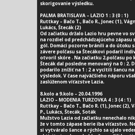
skorigovanie výsledku.
PALMA BRATISLAVA – LAZIO 1 : 3 (0 : 1)
Ruttkay – Bačo T., Bačo R., Jonec (1), Vágn
Lukács, Štecák (2)
Od začiatku držalo Lazio hru pevne vo sv
na rozdiel od predchádzajúceho zápasu s
gól. Domáci pozorne bránili a do útoku sa
závere polčasu sa Štecákovi podaril indi
otvoril skóre . Na začiatku 2.polčasu po
Štecák dal posledne menovaný na 0 : 2. 
podarilo znížiť na 1 : 2 a vycítili šancu 
výsledok. V čase najväčšieho náporu vša
zaslúženom víťazstve Lazia.
8.kolo a 9.kolo – 20.04.1996
LAZIO – MODENIA TURZOVKA 4 : 3 (4 : 1)
Ruttkay – Bačo T., Bačo R. (1), Jonec (2), 
P., Lukács, Štecák, Soták
Mužstvo Lazia od začiatku nenechalo ni
že v tomto zápase berie iba víťazstvo.
si vytváralo šance a rýchlo sa ujalo veden