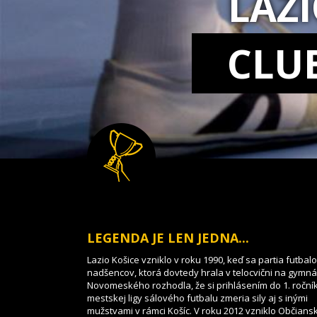
LAZ
CLU
LEGENDA JE LEN JEDNA...
Lazio Košice vzniklo v roku 1990, keď sa partia futbal
nadšencov, ktorá dovtedy hrala v telocvični na gymnáz
Novomeského rozhodla, že si prihlásením do 1. roční
mestskej ligy sálového futbalu zmeria sily aj s inými
mužstvami v rámci Košíc. V roku 2012 vzniklo Občians