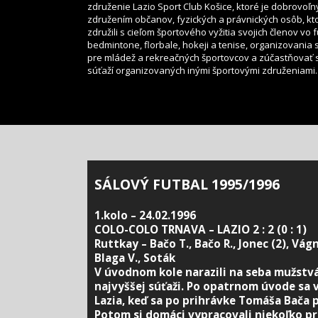
združenie Lazio Sport Club Košice, ktoré je dobrovoľ
združením občanov, fyzických a právnických osôb, kt
združili s cieľom športového vyžitia svojich členov vo f
bedmintone, florbale, hokeji a tenise, organizovania 
pre mládež a rekreačných športovcov a zúčastňovať 
súťaží organizovaných inými športovými združeniami.
SÁLOVÝ FUTBAL 1995/1996
1.kolo – 24.02.1996
COLO-COLO TRNAVA – LAZIO 2 : 2 (0 : 1)
Ruttkay – Bačo T., Bačo R., Jonec (2), Vágn
Blaga V., Soták
V úvodnom kole narazili na seba mužstvá
najvyššej súťaži. Po opatrnom úvode sa v
Lazia, keď sa po prihrávke Tomáša Bača pr
Potom si domáci vypracovali niekoľko príl