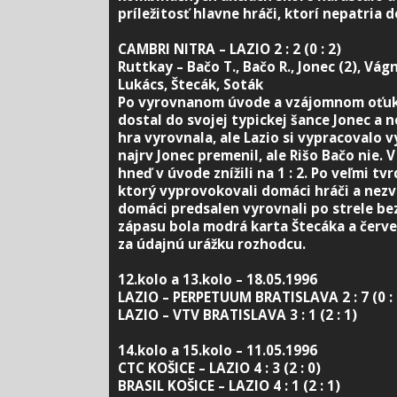
príležitosť hlavne hráči, ktorí nepatria 
CAMBRI NITRA – LAZIO 2 : 2 (0 : 2)
Ruttkay – Bačo T., Bačo R., Jonec (2), Vágn
Lukács, Štecák, Soták
Po vyrovnanom úvode a vzájomnom oťuk
dostal do svojej typickej šance Jonec a 
hra vyrovnala, ale Lazio si vypracovalo v
najrv Jonec premenil, ale Rišo Bačo nie. 
hneď v úvode znížili na 1 : 2. Po veľmi tv
ktorý vyprovokovali domáci hráči a nezv
domáci predsalen vyrovnali po strele b
zápasu bola modrá karta Štecáka a červe
za údajnú urážku rozhodcu.
12.kolo a 13.kolo – 18.05.1996
LAZIO – PERPETUUM BRATISLAVA 2 : 7 (0 : 
LAZIO – VTV BRATISLAVA 3 : 1 (2 : 1)
14.kolo a 15.kolo – 11.05.1996
CTC KOŠICE – LAZIO 4 : 3 (2 : 0)
BRASIL KOŠICE – LAZIO 4 : 1 (2 : 1)