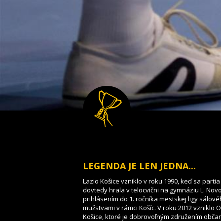
LEGENDA JE LEN JEDNA...
Lazio Košice vzniklo v roku 1990, keď sa parti
dovtedy hrala v telocvični na gymnáziu L. No
prihlásením do 1. ročníka mestskej ligy sálovéh
mužstvami v rámci Košíc. V roku 2012 vzniklo 
Košice, ktoré je dobrovoľným združením občan