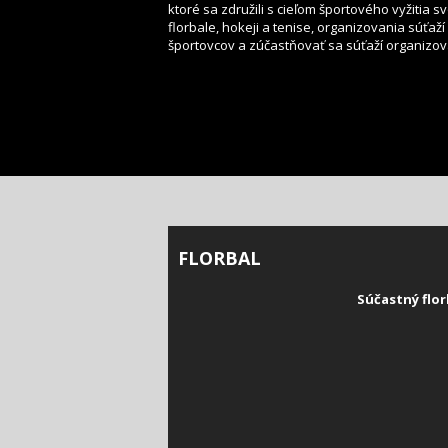
ktoré sa združili s cieľom športového vyžitia s
florbale, hokeji a tenise, organizovania súťaž
športovcov a zúčastňovať sa súťaží organizov
FLORBAL
Súčastný flor