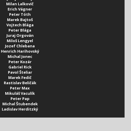
Milan Lalkovič
Erich Vágner
Peter Tóth
Marek Bajtoš
Vojtech Blága
Peter Blága
Juraj Orgován
Miloš Lengyel
Jozef Chlebana
Henrich Harihovský
Michal Jonec
Peter Kozár
Gabriel Rick
Pavol Šteliar
Marek Fedič
Rastislav Beličák
Peter Max
Mikuláš Vaculík
Peter Pap
Michal Štubendek
Ladislav Herditzký