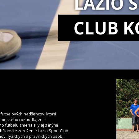
LAZIO 
CLUB K
a futbalových nadšencov, ktorá
vomeského rozhodla, že si
o futbalu zmeria sily aj s inými
Občianske združenie Lazio Sport Club
ov, fyzických a právnických osôb,