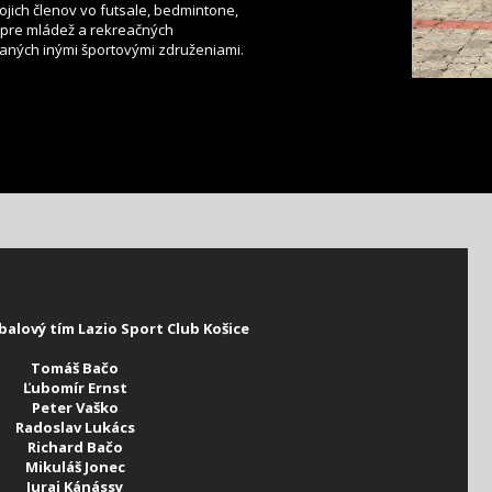
vojich členov vo futsale, bedmintone,
í pre mládež a rekreačných
aných inými športovými združeniami.
balový tím Lazio Sport Club Košice
Tomáš Bačo
Ľubomír Ernst
Peter Vaško
Radoslav Lukács
Richard Bačo
Mikuláš Jonec
Juraj Kánássy