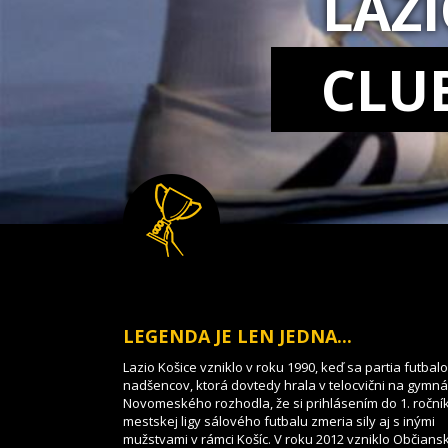
LAZ
CLU
LEGENDA JE LEN JEDNA...
Lazio Košice vzniklo v roku 1990, keď sa partia futbal
nadšencov, ktorá dovtedy hrala v telocvični na gymnáz
Novomeského rozhodla, že si prihlásením do 1. roční
mestskej ligy sálového futbalu zmeria sily aj s inými
mužstvami v rámci Košíc. V roku 2012 vzniklo Občians