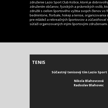
združenie Lazio Sport Club Košice, ktoré je dobrovoľ
združením občanov, fyzických a právnických osôb, kt
združili s cieľom športového vyžitia svojich členov vo f
bedmintone, florbale, hokeji a tenise, organizovania 
pre mládež a rekreačných športovcov a zúčastňovať 
súťaží organizovaných inými športovými združeniami.
TENIS
Súčastný tenisový tím Lazio Sport 
Nikola Blahovcová
Radoslav Blahovec