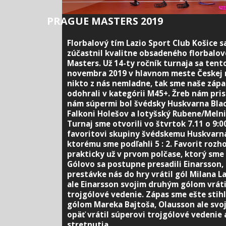
PRAGUE MASTERS 2019
Florbalový tím Lazio Sport Club Košice sa
zúčastnil kvalitne obsadeného florbalo
Masters. Už 14-ty ročník turnaja sa tent
novembra 2019 v hlavnom meste Českej r
nikto z nás nemladne, tak sme naše záp
odohrali v kategórii M45+. Žreb nám pris
nám súpermi bol švédsky Huskvarna Blac
Falkoni Holešov a lotyšský Rubene/Meln
Turnaj sme otvorili vo štvrtok 7.11 o 9:
favoritovi skupiny švédskemu Huskvarna
ktorému sme podľahli 5 : 2. Favorit rozh
prakticky už v prvom polčase, ktorý sme p
Gólovo sa postupne presadili Einarsson, 
prestávke nás do hry vrátil gól Milana L
ale Einarsson svojim druhým gólom vrát
trojgólové vedenie. Zápas sme ešte stih
gólom Mareka Bajtoša, Olausson ale sv
opäť vrátil súperovi trojgólové vedenie 
stretnutia.