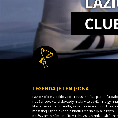
LAZ
CLU
LEGENDA JE LEN JEDNA...
Lazio Košice vzniklo v roku 1990, keď sa partia futbal
nadšencov, ktorá dovtedy hrala v telocvični na gymnáz
Novomeského rozhodla, že si prihlásením do 1. roční
mestskej ligy sálového futbalu zmeria sily aj s inými
mužstvami v rámci Košíc. V roku 2012 vzniklo Občians