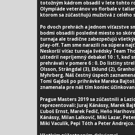
totožným kádrom obsadil v lete tohto r
Olympiáde veteránov vo florbale v talia
ktorom sa zúčastňujú mužstvá z celého 
Po dvoch prehrách a jednom víťazstve sm
bodmi obsadili posledné miesto so skóre 
turnaja ale tradične zabezpečujú všetk
play-off. Tam sme narazili na súpera najť
Neskorší víťaz turnaja švédsky Team T
uštedril nepríjemný debakel 10 : 1, keď 
prehrávali v pomere 6 : 0. Do listiny strel
Olsson, Strängdal (3), Eklund (2), Granho
Myhrberg. Náš čestný úspech zaznamenal 
Tomi Gajdoš po prihrávke Mareka Bajtoš
znamenala pre náš tím koniec účinkovani
Prague Masters 2019 sa zúčastnili a Lazi
reprezentovali: Juraj Kánássy, Marek Baj
Ľuboš Ernst, Marek Fedič, Heňo Harihovsk
Kánássy, Milan Lalkovič, Miki Lazar, Pete
Miki Vaculík, Pepi Tóth a Peter Andrejco.