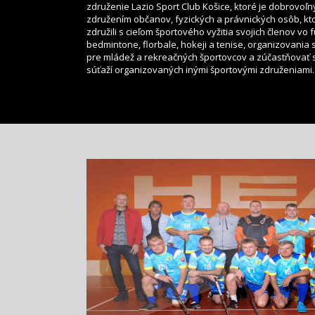
združenie Lazio Sport Club Košice, ktoré je dobrovoľ
združením občanov, fyzických a právnických osôb, kt
združili s cieľom športového vyžitia svojich členov vo f
bedmintone, florbale, hokeji a tenise, organizovania 
pre mládež a rekreačných športovcov a zúčastňovať 
súťaží organizovaných inými športovými združeniami.