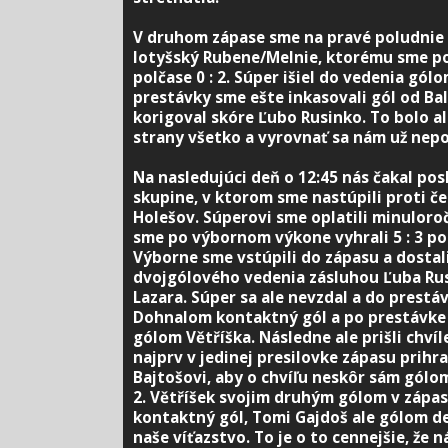
V druhom zápase sme na pravé poludnie 
lotyšský Rubene/Melnie, ktorému sme pod
polčase 0 : 2. Súper išiel do vedenia gól
prestávky sme ešte inkasovali gól od Ba
korigoval skóre Ľubo Rusinko. To bolo al
strany všetko a vyrovnať sa nám už nepo
Na nasledujúci deň o 12:45 nás čakal pos
skupine, v ktorom sme nastúpili proti 
Holešov.
Súperovi sme oplatili minuloro
sme po výbornom výkone vyhrali 5 : 3 po p
Výborne sme vstúpili do zápasu a dostal
dvojgólového vedenia zásluhou Ľuba Rus
Lazara. Súper sa ale nevzdal a do prestávk
Dohnalom kontaktný gól a po prestávke 
gólom Větříška. Následne ale prišli chvíl
najprv v jedinej presilovke zápasu prihr
Bajtošovi, aby o chvíľu neskôr sám gólom 
2. Větříšek svojim druhým gólom v zápase
kontaktný gól, Tomi Gajdoš ale gólom de
naše víťazstvo. To je o to cennejšie, že n