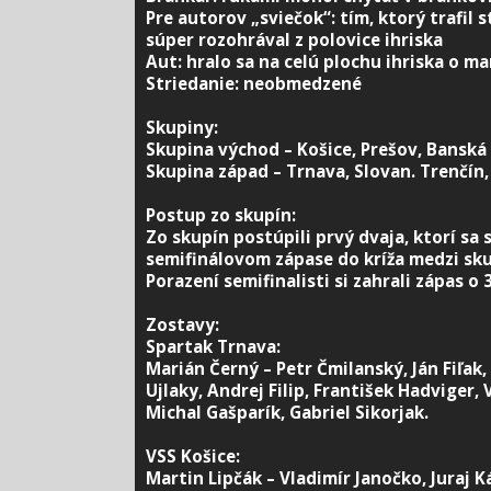
Pre autorov „sviečok“: tím, ktorý trafil s
súper rozohrával z polovice ihriska
Aut: hralo sa na celú plochu ihriska o ma
Striedanie: neobmedzené
Skupiny:
Skupina východ – Košice, Prešov, Banská B
Skupina západ – Trnava, Slovan. Trenčín
Postup zo skupín:
Zo skupín postúpili prvý dvaja, ktorí sa s
semifinálovom zápase do kríža medzi sku
Porazení semifinalisti si zahrali zápas o 
Zostavy:
Spartak Trnava:
Marián Černý – Petr Čmilanský, Ján Fiľak,
Ujlaky, Andrej Filip, František Hadviger, 
Michal Gašparík, Gabriel Sikorjak.
VSS Košice:
Martin Lipčák – Vladimír Janočko, Juraj K