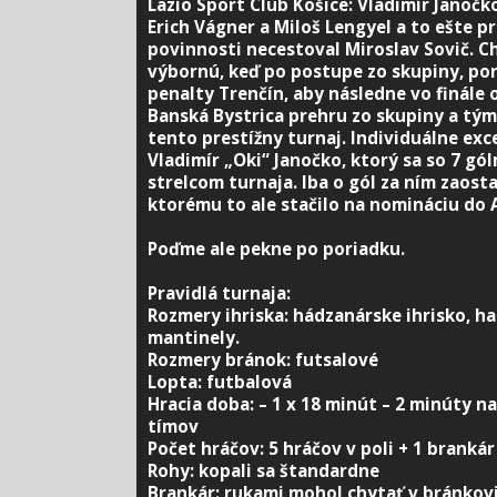
Lazio Sport Club Košice: Vladimír Janočko
Erich Vágner a Miloš Lengyel a to ešte p
povinnosti necestoval Miroslav Sovič. Chl
výbornú, keď po postupe zo skupiny, pora
penalty Trenčín, aby následne vo finále o
Banská Bystrica prehru zo skupiny a tý
tento prestížny turnaj. Individuálne exc
Vladimír „Oki“ Janočko, ktorý sa so 7 gól
strelcom turnaja. Iba o gól za ním zaosta
ktorému to ale stačilo na nomináciu do A
Poďme ale pekne po poriadku.
Pravidlá turnaja:
Rozmery ihriska: hádzanárske ihrisko, hal
mantinely.
Rozmery bránok: futsalové
Lopta: futbalová
Hracia doba: – 1 x 18 minút
– 2 minúty na
tímov
Počet hráčov: 5 hráčov v poli + 1 brankár
Rohy: kopali sa štandardne
Brankár: rukami mohol chytať v bránkov