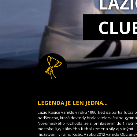
LAZ
CLU
LEGENDA JE LEN JEDNA...
Lazio Košice vzniklo v roku 1990, keď sa partia futbal
nadšencov, ktorá dovtedy hrala v telocvični na gymnáz
Novomeského rozhodla, že si prihlásením do 1. roční
mestskej ligy sálového futbalu zmeria sily aj s inými
mužstvami v rámci Košíc. V roku 2012 vzniklo Občians