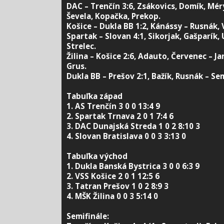
DAC – Trenčín 3:6, Zsákovics, Domík, Mér
Ševela, Kopačka, Prekop.
Košice – Dukla BB 1:2, Kánássy – Rusnák, 
Spartak – Slovan 4:1, Sikorjak, Gašparík, U
Strelec.
Žilina – Košice 2:6, Adauto, Červenec – Ja
Grus.
Dukla BB – Prešov 2:1, Bažík, Rusnák – Se
Tabuľka západ
1. AS Trenčín 3 0 0 13:4 9
2. Spartak Trnava 2 0 1 7:4 6
3. DAC Dunajská Streda 1 0 2 8:10 3
4. Slovan Bratislava 0 0 3 3:13 0
Tabuľka východ
1. Dukla Banská Bystrica 3 0 0 6:3 9
2. VSS Košice 2 0 1 12:5 6
3. Tatran Prešov 1 0 2 8:9 3
4. MŠK Žilina 0 0 3 5:14 0
Semifinále: