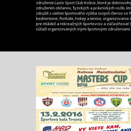
združenie Lazio Sport Club Košice, ktoré je dobrovoľ
združením občanov, fyzických a právnických osôb, kt
združili s cieľom športového vyžitia svojich členov vo f
bedmintone, florbale, hokeji a tenise, organizovania 
pre mládež a rekreačných športovcov a zúčastňovať 
súťaží organizovaných inými športovými združeniami.