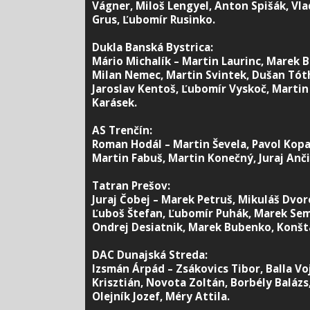
Vágner, Miloš Lengyel, Anton Spišák, Vla
Grus, Ľubomír Rusinko.
Dukla Banská Bystrica:
Mário Michalík – Martin Laurinc, Marek B
Milan Nemec, Martin Svintek, Dušan Tóth
Jaroslav Kentoš, Ľubomír Vyskoč, Martin
Karásek.
AS Trenčín:
Roman Hodál – Martin Ševela, Pavol Kopa
Martin Fabuš, Martin Konečný, Juraj Anči
Tatran Prešov:
Juraj Čobej – Marek Petruš, Mikuláš Dvor
Ľuboš Štefan, Ľubomír Puhák, Marek Sem
Ondrej Desiatnik, Marek Bubenko, Konšt
DAC Dunajská Streda:
Izsmán Árpád – Zsákovics Tibor, Balla V
Krisztián, Novota Zoltán, Borbély Balázs
Olejník Jozef, Méry Attila.