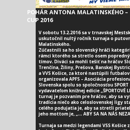
POHÁR ANTONA MALATINSKÉHO –
CUP 2016
V sobotu 13.2.2016 sa v trnavskej Mestsk
uskutočnil nultý ročník turnaja o puto
Malatinského.
Zúčastnili sa ho slovenský hráči kategór
rámci ktorého sa stretlo osem popredný
tímov. Diváci sa mohli tešiť na hráčov Sl
Trenčína, Žiliny, Prešova, Banskej Bystri
a VVS Košice, za ktoré nastúpili futbalo
organizovala APFS – Asociácia profesion
Slovenska spolu so spoločnosťou SPORT leg
vydavateľom knižnej edície „ŠPORTOVÉ 
turnaj je pozvaním pre hráčov, aby sa vy
tradícia niečo ako celoslovenskej ligy s
celého podujatia je, aby sa stretli priate
jeho mottom je, „… ABY SA NA NÁS NEZ
Turnaja sa medzi legendami VSS Košice zú