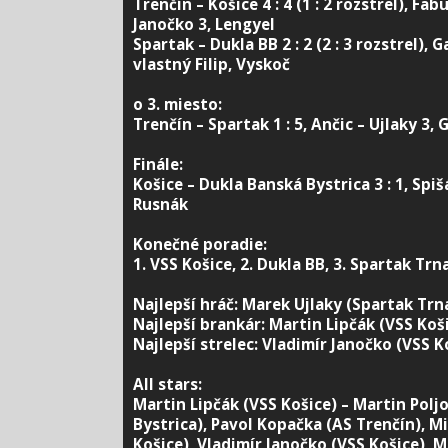
Trenčín – Košice 4 : 4 (1 : 2 rozstrel), Fab
Janočko 3, Lengyel
Spartak – Dukla BB 2 : 2 (2 : 3 rozstrel), G
vlastný Filip, Vyskoč
o 3. miesto:
Trenčín – Spartak 1 : 5, Ančic – Ujlaky 3, 
Finále:
Košice – Dukla Banská Bystrica 3 : 1, Spiš
Rusnák
Konečné poradie:
1. VSS Košice, 2. Dukla BB, 3. Spartak Trn
Najlepší hráč: Marek Ujlaky (Spartak Trn
Najlepší brankár: Martin Lipčák (VSS Koš
Najlepší strelec: Vladimír Janočko (VSS K
All stars:
Martin Lipčák (VSS Košice) – Martin Polj
Bystrica), Pavol Kopačka (AS Trenčín), M
Košice), Vladimír Janočko (VSS Košice), 