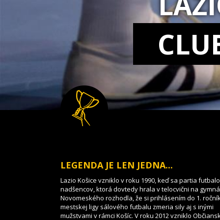
LAZ
CLU
LEGENDA JE LEN JEDNA...
Lazio Košice vzniklo v roku 1990, keď sa partia futbal
nadšencov, ktorá dovtedy hrala v telocvični na gymnáz
Novomeského rozhodla, že si prihlásením do 1. roční
mestskej ligy sálového futbalu zmeria sily aj s inými
mužstvami v rámci Košíc. V roku 2012 vzniklo Občians