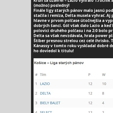
Kruh sa uzavrel – Lazio vyhralo 1.ročník 
(možno) posledný!
Finále ligy starých pánov malo jasnú po
stačila i remíza, Delta musela vyhrať. Aj
hlavne v prvom polčase útočnejšia a vyp
dobrých šancí. Gól však dalo Lazio a keď 
polovici druhého polčasu i na 2:0 bolo pr
Delta sa však nevzdávala, hrala power pla
Štíber presnou strelou cez celé ihrisko. 
Kánassy v tomto roku vyskladal dobré dr
ho doviedol k titulu!