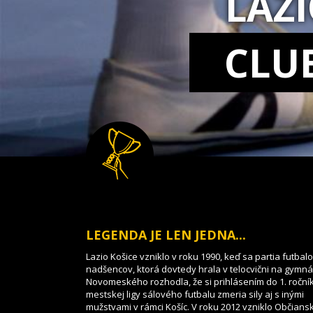
LAZ
CLU
LEGENDA JE LEN JEDNA...
Lazio Košice vzniklo v roku 1990, keď sa partia futbal
nadšencov, ktorá dovtedy hrala v telocvični na gymnáz
Novomeského rozhodla, že si prihlásením do 1. roční
mestskej ligy sálového futbalu zmeria sily aj s inými
mužstvami v rámci Košíc. V roku 2012 vzniklo Občians