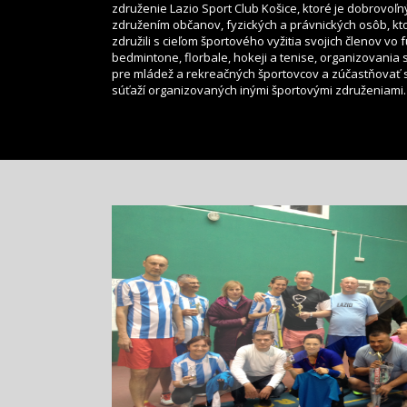
združenie Lazio Sport Club Košice, ktoré je dobrovoľ
združením občanov, fyzických a právnických osôb, kt
združili s cieľom športového vyžitia svojich členov vo f
bedmintone, florbale, hokeji a tenise, organizovania 
pre mládež a rekreačných športovcov a zúčastňovať 
súťaží organizovaných inými športovými združeniami.