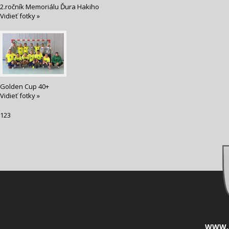
2.ročník Memoriálu Ďura Hakiho
Vidieť fotky »
Golden Cup 40+
Vidieť fotky »
1
2
3
WWW.L