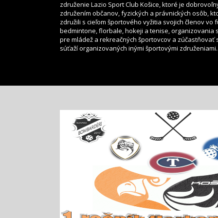
združenie Lazio Sport Club Košice, ktoré je dobrovoľ
združením občanov, fyzických a právnických osôb, kt
združili s cieľom športového vyžitia svojich členov vo f
bedmintone, florbale, hokeji a tenise, organizovania 
pre mládež a rekreačných športovcov a zúčastňovať 
súťaží organizovaných inými športovými združeniami.