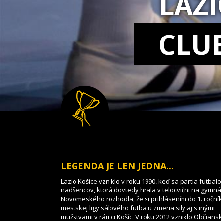
LAZ
CLU
LEGENDA JE LEN JEDNA...
Lazio Košice vzniklo v roku 1990, keď sa partia futbal
nadšencov, ktorá dovtedy hrala v telocvični na gymnáz
Novomeského rozhodla, že si prihlásením do 1. roční
mestskej ligy sálového futbalu zmeria sily aj s inými
mužstvami v rámci Košíc. V roku 2012 vzniklo Občians