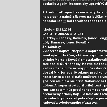
podarilo 2 gólmi kozmeticky upraviť výs
P.S. odohrať zápas bez nervozity, kriku
na perách a najmä zábavou na lavičke, ke
nepodarilo :-))) bol to vôbec zápas Lazia? 
4.kolo – 23.11.2014
LAZIO – HURICAN 3 : 2 (2 : 1)
Ruttkay – Kánássy, Kovalčík, Jonec, Lengy
góly: Kánássy, Jonec, Kovalčík
ŽK: Kánássy
V doteraz najkvalitnejšom a najdramati
vynikajúcimi hráčmi, s ktorých spomeni
bránke Marcela Kováča) sme zaknihovali 
síce poslal Ďuri Kánássy, hostia ale čos
Keď sa už zdalo, že sa prvý polčas skon
dostal Miki Jonec a 10 sekúnd pred kon
hostí šancu a poslal naše mužstvo do ved
gól, ten ale nie a nie prísť. Nakoniec s
gólom. Aj súper si vytvoril príležitosti, 
Hurican sa 5 minút pred koncom rozhodo
premenený priamy kop. To bolo ale z ich 
nepodarilo potrestať pokračujúcu powerp
radovať z vybojovaného víťazstva.