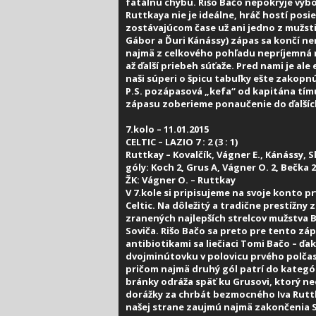
fatálnu chybu. Rišo Bačo nepokryje výbo
Ruttkaya nie je ideálne, hráč hostí posi
zostávajúcom čase už ani jedno z mužstie
Gábor a Ďuri Kánássy) zápas sa končí n
najmä z celkového pohľadu nepríjemná 
až ďalší priebeh súťaže. Pred nami je ale
naši súperi o špicu tabuľky ešte zakop
P.S. pozápasová „kefa“ od kapitána tím
zápasu zoberieme ponaučenie do ďalší
7.kolo – 11.01.2015
CELTIC – LAZIO 7 : 2 (3 : 1)
Ruttkay – Kovalčík, Vágner E., Kánássy, S
góly: Koch 2, Grus A, Vágner O. 2, Bečka 2
ŽK: Vágner O. – Ruttkay
V 7.kole si pripisujeme na svoje konto p
Celtic. Na dôležitý a tradične prestížn
zranených najlepších strelcov mužstva B
Soviča. Rišo Bačo sa preto pre tento zá
antibiotikami sa liečiaci Tomi Bačo –
dvojminútovku v polovicu prvého polčas
pričom najmä druhý gól patrí do kategór
bránky odráža späť ku Grusovi, ktorý n
dorážky za chrbát bezmocného Iva Ruttka
našej strane zaujmú najmä zakončenia Sl