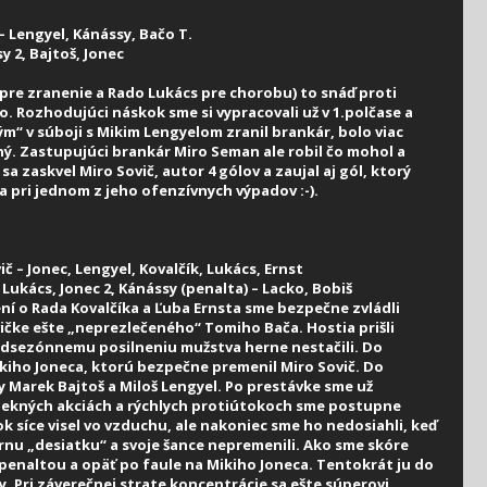
 – Lengyel, Kánássy, Bačo T.
sy 2, Bajtoš, Jonec
čo pre zranenie a Rado Lukács pre chorobu) to snáď proti
 Rozhodujúci náskok sme si vypracovali už v 1.polčase a
“ v súboji s Mikim Lengyelom zranil brankár, bolo viac
ný. Zastupujúci brankár Miro Seman ale robil čo mohol a
a zaskvel Miro Sovič, autor 4 gólov a zaujal aj gól, ktorý
a pri jednom z jeho ofenzívnych výpadov :-).
ič – Jonec, Lengyel, Kovalčík, Lukács, Ernst
, Lukács, Jonec 2, Kánássy (penalta) – Lacko, Bobiš
ní o Rada Kovalčíka a Ľuba Ernsta sme bezpečne zvládli
vičke ešte „neprezlečeného“ Tomiho Bača. Hostia prišli
edsezónnemu posilneniu mužstva herne nestačili. Do
Mikiho Joneca, ktorú bezpečne premenil Miro Sovič. Do
y Marek Bajtoš a Miloš Lengyel. Po prestávke sme už
pekných akciách a rýchlych protiútokoch sme postupne
dok síce visel vo vzduchu, ale nakoniec sme ho nedosiahli, keď
rnu „desiatku“ a svoje šance nepremenili. Ako sme skóre
– penaltou a opäť po faule na Mikiho Joneca. Tentokrát ju do
. Pri záverečnej strate koncentrácie sa ešte súperovi