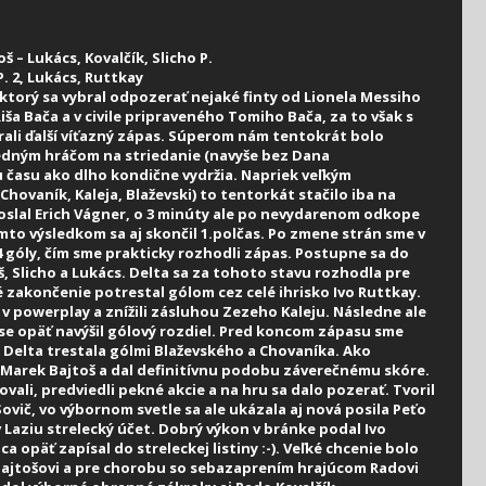
š – Lukács, Kovalčík, Slicho P.
P. 2, Lukács, Ruttkay
 ktorý sa vybral odpozerať nejaké finty od Lionela Messiho
iša Bača a v civile pripraveného Tomiho Bača, za to však s
li ďalší víťazný zápas. Súperom nám tentokrát bolo
jedným hráčom na striedanie (navyše bez Dana
 času ako dlho kondične vydržia. Napriek veľkým
hovaník, Kaleja, Blaževski) to tentorkát stačilo iba na
poslal Erich Vágner, o 3 minúty ale po nevydarenom odkope
ýmto výsledkom sa aj skončil 1.polčas. Po zmene strán sme v
4 góly, čím sme prakticky rozhodli zápas. Postupne sa do
oš, Slicho a Lukács. Delta sa za tohoto stavu rozhodla pre
 zakončenie potrestal gólom cez celé ihrisko Ivo Ruttkay.
 v powerplay a znížili zásluhou Zezeho Kaleju. Následne ale
se opäť navýšil gólový rozdiel. Pred koncom zápasu sme
a Delta trestala gólmi Blaževského a Chovaníka. Ako
al Marek Bajtoš a dal definitívnu podobu záverečnému skóre.
vali, predviedli pekné akcie a na hru sa dalo pozerať. Tvoril
ovič, vo výbornom svetle sa ale ukázala aj nová posila Peťo
 v Laziu strelecký účet. Dobrý výkon v bránke podal Ivo
 opäť zapísal do streleckej listiny :-). Veľké chcenie bolo
 Bajtošovi a pre chorobu so sebazaprením hrajúcom Radovi