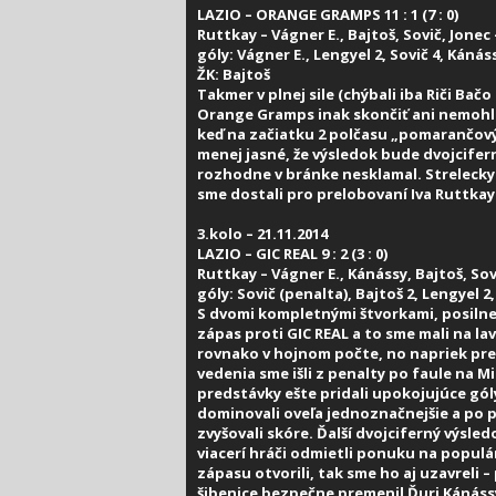
LAZIO – ORANGE GRAMPS 11 : 1 (7 : 0)
Ruttkay – Vágner E., Bajtoš, Sovič, Jonec
góly: Vágner E., Lengyel 2, Sovič 4, Kánás
ŽK: Bajtoš
Takmer v plnej sile (chýbali iba Riči Ba
Orange Gramps inak skončiť ani nemohlo.
keď na začiatku 2 polčasu „pomarančovým
menej jasné, že výsledok bude dvojcifer
rozhodne v bránke nesklamal. Strelecky s
sme dostali pro prelobovaní Iva Ruttkay
3.kolo – 21.11.2014
LAZIO – GIC REAL 9 : 2 (3 : 0)
Ruttkay – Vágner E., Kánássy, Bajtoš, Sov
góly: Sovič (penalta), Bajtoš 2, Lengyel 2
S dvomi kompletnými štvorkami, posilne
zápas proti GIC REAL a to sme mali na la
rovnako v hojnom počte, no napriek pr
vedenia sme išli z penalty po faule na 
predstávky ešte pridali upokojujúce gól
dominovali oveľa jednoznačnejšie a po 
zvyšovali skóre. Ďalší dvojciferný výsle
viacerí hráči odmietli ponuku na populá
zápasu otvorili, tak sme ho aj uzavreli 
šibenice bezpečne premenil Ďuri Kánássy