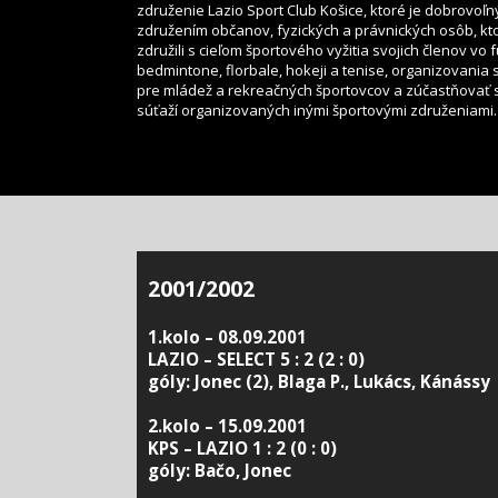
združenie Lazio Sport Club Košice, ktoré je dobrovoľ
združením občanov, fyzických a právnických osôb, kt
združili s cieľom športového vyžitia svojich členov vo f
bedmintone, florbale, hokeji a tenise, organizovania 
pre mládež a rekreačných športovcov a zúčastňovať 
súťaží organizovaných inými športovými združeniami.
2001/2002
1.kolo – 08.09.2001
LAZIO – SELECT 5 : 2 (2 : 0)
góly: Jonec (2), Blaga P., Lukács, Kánássy
2.kolo – 15.09.2001
KPS – LAZIO 1 : 2 (0 : 0)
góly: Bačo, Jonec