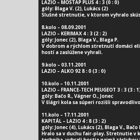
LAZIO – MOSTAP PLUS 4 : 3 (0 : 0)
góly: Blaga V. (2), Lukács (2)
Slušné stretnutie, v ktorom vyhralo skú
8.kolo – 08.09.2001
LAZIO – KERIMAX 4 : 3 (2 : 2)
góly: Jonec (2), Blaga V., Blaga P.
V dobrom a rýchlom stretnutí domáci eli
hostí a zaslúžene vyhrali.
9.kolo – 03.11.2001
LAZIO – ALKO 92 8 : 0 (3 : 0)
10.kolo – 10.11.2001
LAZIO – FRANCE-TECH PEUGEOT 3 : 3 (3 : 1
góly: Bačo R., Vágner O., Jonec
V šlágri kola sa súperi rozišli spravodliv
11.kolo – 17.11.2001
KAPITÁL – LAZIO 4 : 8 (3 : 2)
góly: Jonec (4), Lukács (2), Blaga V., Bačo 
Hralo sa v duchu fair-play. Stretnutie 
technika, vyhrali hostia najmä zásluhou 