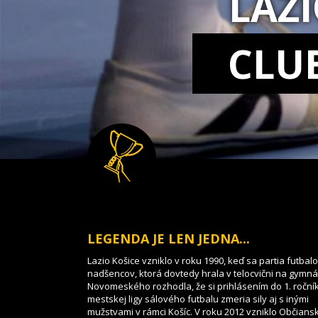
LAZ
CLU
LEGENDA JE LEN JEDNA...
Lazio Košice vzniklo v roku 1990, keď sa partia futbal
nadšencov, ktorá dovtedy hrala v telocvični na gymnáz
Novomeského rozhodla, že si prihlásením do 1. roční
mestskej ligy sálového futbalu zmeria sily aj s inými
mužstvami v rámci Košíc. V roku 2012 vzniklo Občians