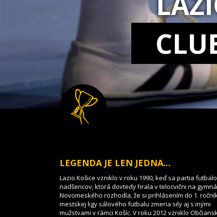
LAZ
CLU
LEGENDA JE LEN JEDNA...
Lazio Košice vzniklo v roku 1990, keď sa partia futbal
nadšencov, ktorá dovtedy hrala v telocvični na gymnáz
Novomeského rozhodla, že si prihlásením do 1. roční
mestskej ligy sálového futbalu zmeria sily aj s inými
mužstvami v rámci Košíc. V roku 2012 vzniklo Občians