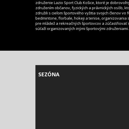
združenie Lazio Sport Club Košice, ktoré je dobrovoľ
združením občanov, fyzických a právnických osôb, kt
združili s cieľom športového vyžitia svojich členov vo f
bedmintone, florbale, hokeji a tenise, organizovania 
pre mládež a rekreačných športovcov a zúčastňovať 
súťaží organizovaných inými športovými združeniami.
SEZÓNA